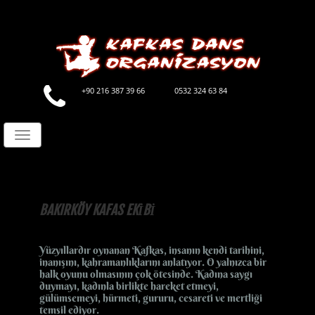
+90 216 387 39 66
0532 324 63 84
Toggle
navigation
BAKIRKÖY KAFAS EKİBİ
Yüzyıllardır oynanan Kafkas, insanın kendi tarihini,
inanışını, kahramanlıklarını anlatıyor. O yalnızca bir
halk oyunu olmasının çok ötesinde. Kadına saygı
duymayı, kadınla birlikte hareket etmeyi,
gülümsemeyi, hürmeti, gururu, cesareti ve mertliği
temsil ediyor.